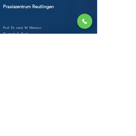
Praxiszentrum Reutlingen
Prof. Dr. med. M. Menton
Dr. med. A. Reck
Unter den Linden 1
72762 Reutlingen
Tel.
07121-38860
Fax.
07121-38868
Mail. praxis-rt
@msmenton.de