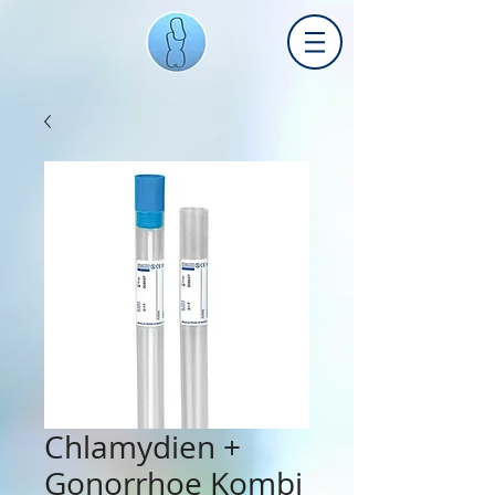
Chlamydien +
Gonorrhoe Kombi