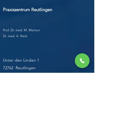
Praxiszentrum Reutlingen
Prof. Dr. med. M. Menton
Dr. med. A. Reck
Unter den Linden 1
72762 Reutlingen
Tel.
07121-38860
Fax.
07121-38868
Mail. praxis-rt
@msmenton.de